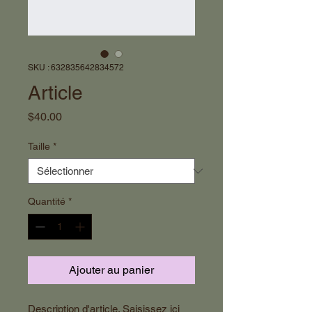
SKU : 632835642834572
Article
Prix
$40.00
Taille
*
Quantité
*
Ajouter au panier
Description d'article. Saisissez ici 