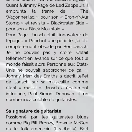
Quant à Jimmy Page de Led Zeppellin, il
emprunta la trame de « The
Wagonner’lad » pour son « Bron-Yr-Aur
Stomp » et revisita « Blackwater Side »
pour son « Black Mountain ».
Pour Page, Jansch était l’innovateur de
l’époque « Pendant une période, j’ai été
complètement obsédé par Bert Jansch.
Je ne pouvais pas y croire. C’était
tellement en avance sur ce que tout le
monde faisait alors. Personne aux Etats-
Unis ne pouvait s’approcher de ça. ».
Johnny Marr des Smiths a décrit l’effet
de Jansch sur sa musicalité comme
étant « massif ». Jansch a également
influencé, Paul Simon, Donovan et un
nombre incalculable de guitaristes.
Sa signature de guitariste
Passionné par les guitaristes blues
comme Big Bill Bronzy, Brownie McGee
ou le folk américain (Leadbelly), Bert