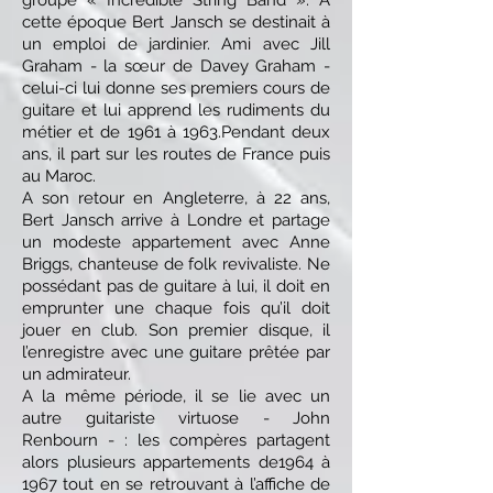
groupe « Incredible String Band ». A
cette époque Bert Jansch se destinait à
un emploi de jardinier. Ami avec Jill
Graham - la sœur de Davey Graham -
celui-ci lui donne ses premiers cours de
guitare et lui apprend les rudiments du
métier et de 1961 à 1963.Pendant deux
ans, il part sur les routes de France puis
au Maroc.
A son retour en Angleterre, à 22 ans,
Bert Jansch arrive à Londre et partage
un modeste appartement avec Anne
Briggs, chanteuse de folk revivaliste. Ne
possédant pas de guitare à lui, il doit en
emprunter une chaque fois qu’il doit
jouer en club. Son premier disque, il
l’enregistre avec une guitare prêtée par
un admirateur.
A la même période, il se lie avec un
autre guitariste virtuose - John
Renbourn - : les compères partagent
alors plusieurs appartements de1964 à
1967 tout en se retrouvant à l’affiche de