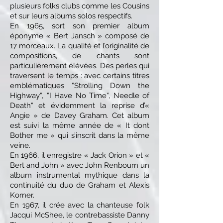
plusieurs folks clubs comme les Cousins
et sur leurs albums solos respectifs.
En 1965, sort son premier album
éponyme « Bert Jansch » composé de
17 morceaux. La qualité et l’originalité de
compositions, de chants sont
particulièrement élévées. Des perles qui
traversent le temps : avec certains titres
emblématiques “
Strolling Down the
Highway
“, “
I Have No Time
“,
Needle of
Death
“ et évidemment la reprise d’«
Angie » de Davey Graham. Cet album
est suivi la même année de « It dont
Bother me » qui s’inscrit dans la même
veine.
En 1966, il enregistre « Jack Orion » et «
Bert and John » avec John Renbourn un
album instrumental mythique dans la
continuité du duo de Graham et Alexis
Korner.
En 1967, il crée avec la chanteuse folk
Jacqui McShee, le contrebassiste Danny