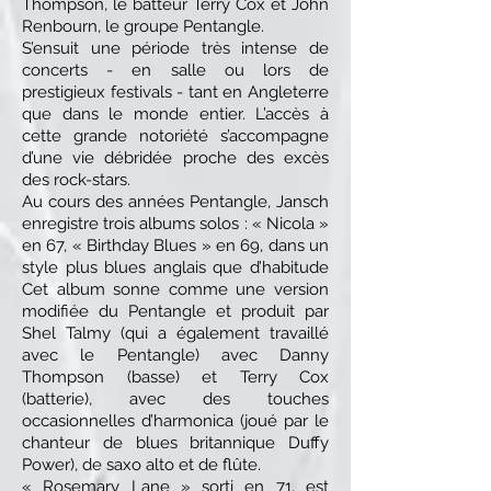
Thompson, le batteur Terry Cox et John
Renbourn, le groupe Pentangle.
S’ensuit une période très intense de
concerts - en salle ou lors de
prestigieux festivals - tant en Angleterre
que dans le monde entier. L’accès à
cette grande notoriété s’accompagne
d’une vie débridée proche des excès
des rock-stars.
Au cours des années Pentangle, Jansch
enregistre trois albums solos : « Nicola »
en 67, « Birthday Blues » en 69, dans un
style plus blues anglais que d’habitude
Cet album sonne comme une version
modifiée du Pentangle et produit par
Shel Talmy (qui a également travaillé
avec le Pentangle) avec Danny
Thompson (basse) et Terry Cox
(batterie), avec des touches
occasionnelles d’harmonica (joué par le
chanteur de blues britannique Duffy
Power), de saxo alto et de flûte.
« Rosemary Lane » sorti en 71, est