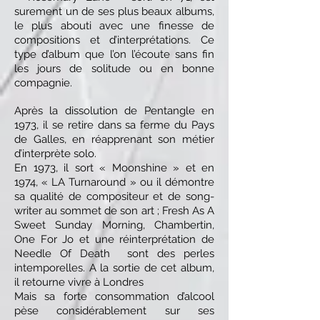
surement un de ses plus beaux albums,
le plus abouti avec une finesse de
compositions et d’interprétations. Ce
type d’album que l’on l’écoute sans fin
les jours de solitude ou en bonne
compagnie.
Après la dissolution de Pentangle en
1973, il se retire dans sa ferme du Pays
de Galles, en réapprenant son métier
d’interprète solo.
En 1973, il sort « Moonshine » et en
1974, « LA Turnaround » ou il démontre
sa qualité de compositeur et de song-
writer au sommet de son art ; Fresh As A
Sweet Sunday Morning, Chambertin,
One For Jo et une réinterprétation de
Needle Of Death sont des perles
intemporelles. A la sortie de cet album,
il retourne vivre à Londres
Mais sa forte consommation d’alcool
pèse considérablement sur ses