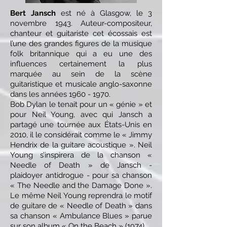
Bert Jansch
est né à Glasgow, le 3
novembre 1943. Auteur-compositeur,
chanteur et guitariste cet écossais est
l’une des grandes figures de la musique
folk britannique qui a eu une des
influences certainement la plus
marquée au sein de la scène
guitaristique et musicale anglo-saxonne
dans les années
1960 - 1970
.
Bob Dylan le tenait pour un « génie » et
pour Neil Young, avec qui Jansch a
partagé une tournée aux États-Unis en
2010, il le considérait comme le « Jimmy
Hendrix de la guitare acoustique ». Neil
Young s’inspirera de la chanson «
Needle of Death » de Jansch -
plaidoyer antidrogue - pour sa chanson
« The Needle and the Damage Done ».
Le même Neil Young reprendra le motif
de guitare de « Needle of Death » dans
sa chanson « Ambulance Blues » parue
sur son album « On the Beach » (1974).