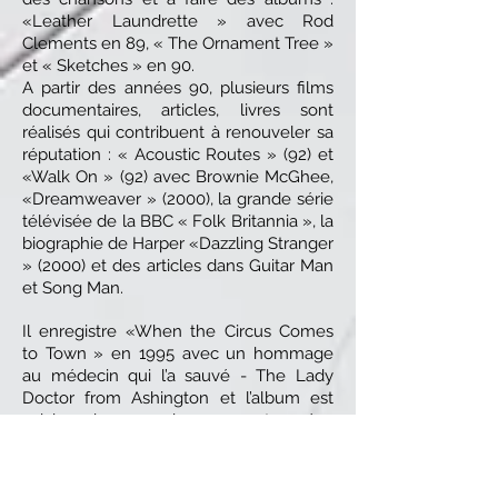
«Leather Laundrette » avec Rod
Clements en 89, « The Ornament Tree »
et « Sketches » en 90.
A partir des années 90, plusieurs films
documentaires, articles, livres sont
réalisés qui contribuent à renouveler sa
réputation : « Acoustic Routes » (92) et
«Walk On » (92) avec Brownie McGhee,
«Dreamweaver » (2000), la grande série
télévisée de la BBC « Folk Britannia », la
biographie de Harper «Dazzling Stranger
» (2000) et des articles dans Guitar Man
et Song Man.
Il enregistre «When the Circus Comes
to Town » en 1995 avec un hommage
au médecin qui l’a sauvé - The Lady
Doctor from Ashington et l’album est
suivi de nombreuses tournées
internationales et d’une apparition
télévisée dans « Later with Jools
Holland ».