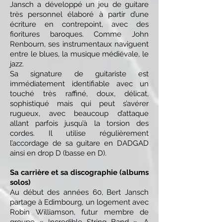
Jansch a développé un jeu de guitare
très personnel élaboré à partir d’une
écriture en contrepoint, avec des
fioritures baroques. Comme John
Renbourn, ses instrumentaux naviguent
entre le blues, la musique médiévale, le
jazz.
Sa signature de guitariste est
immédiatement identifiable avec un
touché très raffiné, doux, délicat,
sophistiqué mais qui peut s’avérer
rugueux, avec beaucoup d’attaque
allant parfois jusqu’à la torsion des
cordes. Il utilise régulièrement
l’accordage de sa guitare en DADGAD
ainsi en drop D (basse en D).
Sa carrière et sa discographie (albums
solos)
Au début des années 60, Bert Jansch
partage à Edimbourg, un logement avec
Robin Williamson, futur membre de