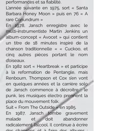
performances et sa fiabilité.
L’année suivante en 1975, sort « Santa
Barbara Honey Moon » puis en 76 « A
rare Conundrum »
En 1978, Jansch enregistre avec le
multi-instrumentiste Martin Jenkins un
album-concept « Avocet » qui contient
un titre de 18 minutes inspiré de la
chanson traditionnelle « « Cuckoo, et
cinq autres pièces portant le nom
d’oiseaux.
En 1982 sort « Heartbreak » et participe
à la reformation de Pentangle, mais
Renbourn, Thompson et Cox s’en vont
en quelques années et la carrière solo
de Jansch commence à décroitre : le
punk, les musiques électro prennent la
place du mouvement folk.
Suit « From The Outside » en 1985.
En 1987, Jansch tombe gravement
malade et doit abandonner
radicalement l’alcool. Il continue à écrire
des chansons et à faire des albums :