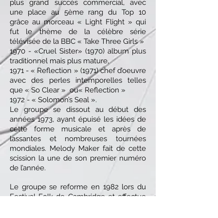
plus grand succès commercial, avec
une place au 5ème rang du Top 10
grâce au morceau « Light Flight » qui
fut le thème de la célèbre série
télévisée de la BBC « Take Three Girls »
1970 - «Cruel Sister» (1970) album plus
traditionnel mais plus mature,
1971 - « Reflection » (1971) chef d’oeuvre
avec des perles intemporelles telles
que « So Clear » ou« Reflection »
1972 - « Solomon’s Seal ».
Le groupe se dissout au début des
années 1973, ayant épuisé les idées de
cette forme musicale et après de
lassantes et nombreuses tournées
mondiales. Melody Maker fait de cette
scission la une de son premier numéro
de l’année.
Le groupe se reforme en 1982 lors du
Festival Folk de Cambridge et effectue
une tournée en Europe et en Australie.
Durant cette année-là, Mike Piggott