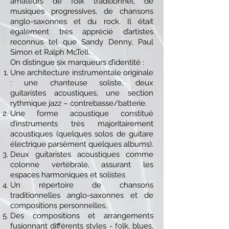
amateurs de folk traditionnel, de
musiques progressives, de chansons
anglo-saxonnes et du rock. Il était
également très apprécié d’artistes
reconnus tel que Sandy Denny, Paul
Simon et Ralph McTell.
On distingue six marqueurs d’identité :
Une architecture instrumentale originale
: une chanteuse soliste, deux
guitaristes
acoustiques, une section
rythmique jazz – contrebasse/batterie.
Une forme acoustique constitué
d’instruments très majoritairement
acoustiques (quelques
solos de guitare
électrique parsèment quelques albums).
Deux guitaristes acoustiques comme
colonne vertébrale, assurant les
espaces harmoniques
et solistes
Un répertoire de chansons
traditionnelles anglo-saxonnes et de
compositions personnelles,
Des compositions et arrangements
fusionnant différents styles - folk, blues,