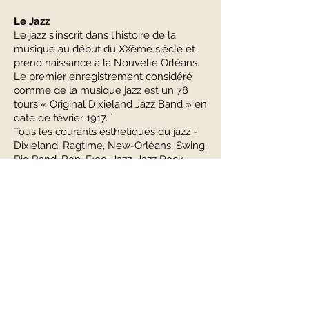
Le Jazz
Le jazz s’inscrit dans l’histoire de la
musique au début du XXème siècle et
prend naissance à la Nouvelle Orléans.
Le premier enregistrement considéré
comme de la musique jazz est un 78
tours « Original Dixieland Jazz Band » en
date de février 1917. `
Tous les courants esthétiques du jazz -
Dixieland, Ragtime, New-Orléans, Swing,
Big Band, Bop, Free, Jazz, Jazz Rock,
Cool… )- joués dans différents formats ou
avec différents instruments ont pour
dénominateur commun l’improvisation.
Il est très hasardeux de vouloir définir le
jazz. Nous pouvons résumer parfois le
jazz à la rencontre entre les musiques
africaines, importées aux Etats Unis par
les esclaves, et le répertoire classique
européen telle une fusion des chants et
rythmes des peuples noirs avec les