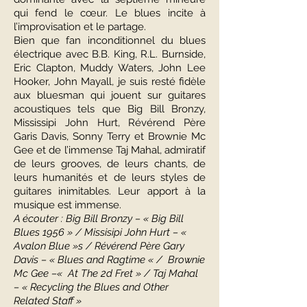
qui fend le cœur. Le blues incite à
l’improvisation et le partage.
Bien que fan inconditionnel du blues
électrique avec B.B. King, R.L. Burnside,
Eric Clapton, Muddy Waters, John Lee
Hooker, John Mayall, je suis resté fidèle
aux bluesman qui jouent sur guitares
acoustiques tels que Big Bill Bronzy,
Mississipi John Hurt, Révérend Père
Garis Davis, Sonny Terry et Brownie Mc
Gee et de l’immense Taj Mahal, admiratif
de leurs grooves, de leurs chants, de
leurs humanités et de leurs styles de
guitares inimitables. Leur apport à la
musique est immense.
A écouter : Big Bill Bronzy – « Big Bill
Blues 1956 » / Missisipi John Hurt – «
Avalon Blue »s / Révérend Père Gary
Davis – « Blues and Ragtime « / Brownie
Mc Gee –« At The 2d Fret » / Taj Mahal
– « Recycling the Blues and Other
Related Staff »