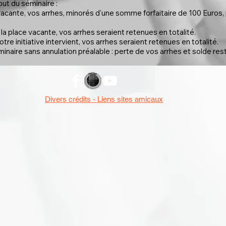
ut du séminaire :
e vacante, vos arrhes, minorés d'une somme forfaitaire de 100 Euros,
r la place vacante, vos arrhes seraient retenues en totalité.
tre initiative intervient, vos arrhes seraient retenues en totalité.
naire sans annulation préalable : perte de vos arrhes et solde res
Divers crédits - Liens sites amicaux