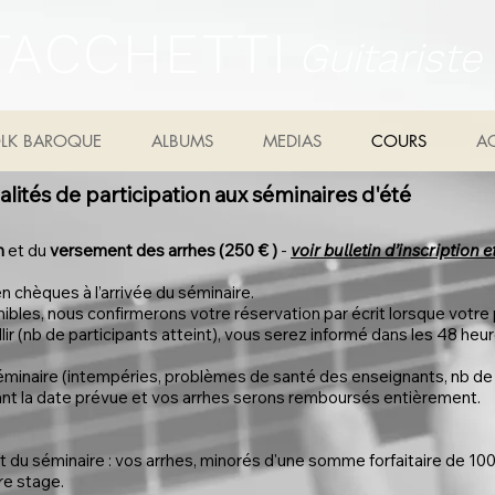
TACCHETTI
Guitarist
LK BAROQUE
ALBUMS
MEDIAS
COURS
AC
lités de participation aux séminaires d'été
on
et du
versement des arrhes (250 € )
-
voir bulletin d’inscription
n chèques à l’arrivée du séminaire.
ibles, nous confirmerons votre réservation par écrit lorsque votre
llir (nb de participants atteint), vous serez informé dans les 48 h
 séminaire (intempéries, problèmes de santé des enseignants, nb de 
ant la date prévue et vos arrhes serons remboursés entièrement.
t du séminaire : vos arrhes, minorés d'une somme forfaitaire de 100
re stage.