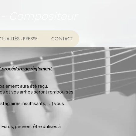
e - Compositeur
TUALITÉS - PRESSE
CONTACT
 et procédure de règlement.
 paiement aura été reçu.
eures et vos arrhes seront remboursés
stagiaires insuffisants, …) vous
 Euros, peuvent être utilisés à