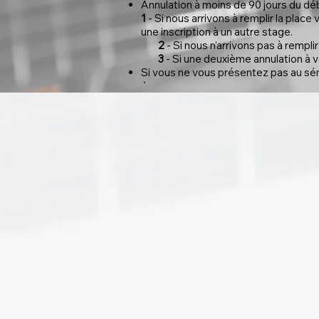
Annulation à moins de 90 jours du déb
1
- Si nous arrivons à remplir la plac
une inscription à un autre stage.
2
- Si nous n'arrivons pas à rempli
3
- Si une deuxième annulation à vo
Si vous ne vous présentez pas au sémi
`