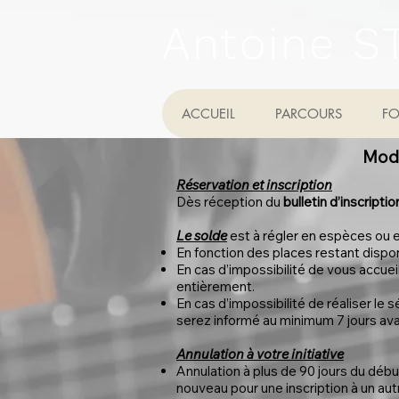
Antoine S
ACCUEIL
PARCOURS
FO
Moda
Réservation et inscription
Dès réception du
bulletin d’inscripti
Le solde
est à régler en espèces ou e
En fonction des places restant dispon
En cas d’impossibilité de vous accuei
entièrement.
En cas d’impossibilité de réaliser le
serez informé au minimum 7 jours av
Annulation à votre initiative
Annulation à plus de 90 jours du débu
nouveau pour une inscription à un aut