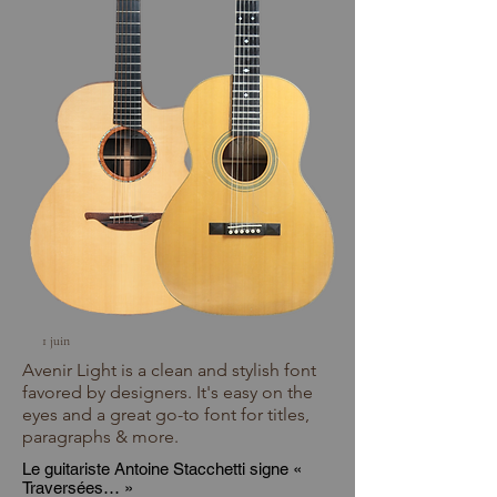
1 juin
Avenir Light is a clean and stylish font
favored by designers. It's easy on the
eyes and a great go-to font for titles,
paragraphs & more.
Le guitariste Antoine Stacchetti signe «
Traversées… »