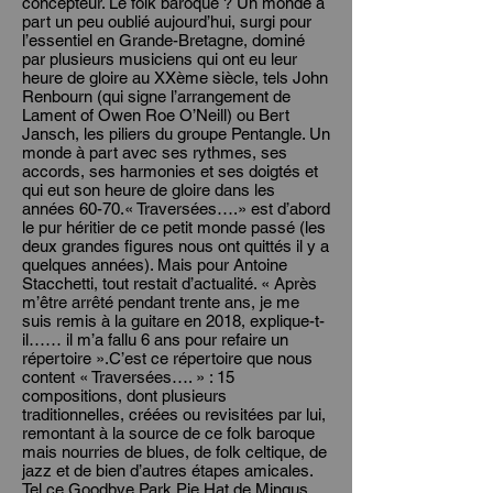
concepteur. Le folk baroque ? Un monde à
part un peu oublié aujourd’hui, surgi pour
l’essentiel en Grande-Bretagne, dominé
par plusieurs musiciens qui ont eu leur
heure de gloire au XXème siècle, tels John
Renbourn (qui signe l’arrangement de
Lament of Owen Roe O’Neill) ou Bert
Jansch, les piliers du groupe Pentangle. Un
monde à part avec ses rythmes, ses
accords, ses harmonies et ses doigtés et
qui eut son heure de gloire dans les
années 60-70.« Traversées….» est d’abord
le pur héritier de ce petit monde passé (les
deux grandes figures nous ont quittés il y a
quelques années). Mais pour Antoine
Stacchetti, tout restait d’actualité. « Après
m’être arrêté pendant trente ans, je me
suis remis à la guitare en 2018, explique-t-
il…… il m’a fallu 6 ans pour refaire un
répertoire ».C’est ce répertoire que nous
content « Traversées…. » : 15
compositions, dont plusieurs
traditionnelles, créées ou revisitées par lui,
remontant à la source de ce folk baroque
mais nourries de blues, de folk celtique, de
jazz et de bien d’autres étapes amicales.
Tel ce Goodbye Park Pie Hat de Mingus,