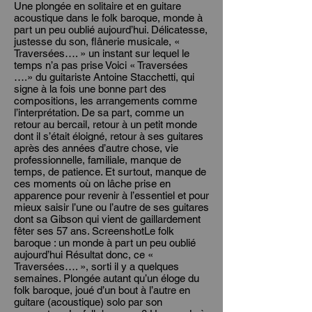
Une plongée en solitaire et en guitare
acoustique dans le folk baroque, monde à
part un peu oublié aujourd’hui. Délicatesse,
justesse du son, flânerie musicale, «
Traversées…. » un instant sur lequel le
temps n’a pas prise Voici « Traversées
….» du guitariste Antoine Stacchetti, qui
signe à la fois une bonne part des
compositions, les arrangements comme
l’interprétation. De sa part, comme un
retour au bercail, retour à un petit monde
dont il s’était éloigné, retour à ses guitares
après des années d’autre chose, vie
professionnelle, familiale, manque de
temps, de patience. Et surtout, manque de
ces moments où on lâche prise en
apparence pour revenir à l’essentiel et pour
mieux saisir l’une ou l’autre de ses guitares
dont sa Gibson qui vient de gaillardement
fêter ses 57 ans. ScreenshotLe folk
baroque : un monde à part un peu oublié
aujourd’hui Résultat donc, ce «
Traversées…. », sorti il y a quelques
semaines. Plongée autant qu’un éloge du
folk baroque, joué d’un bout à l’autre en
guitare (acoustique) solo par son