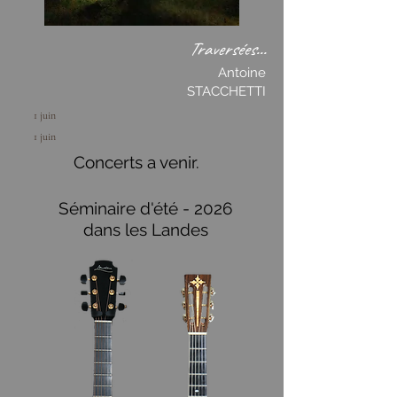
Traversées...​
Antoine
STACCHETTI
1 juin
1 juin
Concerts a venir.
Séminaire d'été - 2026
dans les Landes